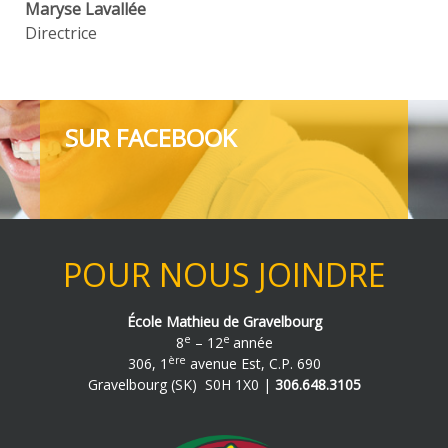
Maryse Lavallée
Directrice
SUR FACEBOOK
POUR NOUS JOINDRE
École Mathieu de Gravelbourg
e
e
8
– 12
année
ère
306, 1
avenue Est, C.P. 690
Gravelbourg (SK) S0H 1X0 |
306.648.3105